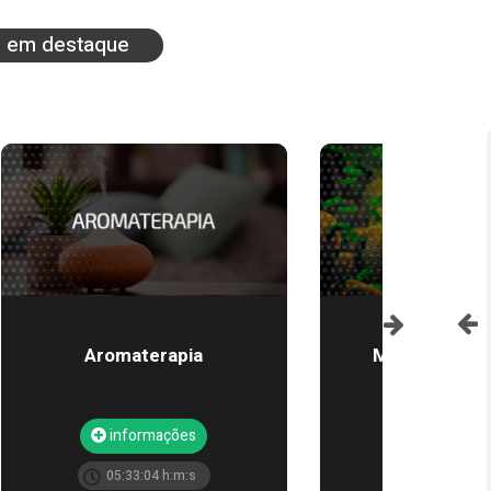
 em destaque
LOGIN
ou
Cadastre-se
 - Múltiplas
Aromaterapia
Microbiota In
Metais - Neurodegeneração
lidades
informações
informa
ormações
informações
05:33:04 h:m:s
11:25:51 h
5:03 h:m:s
00:14:36 h:m:s