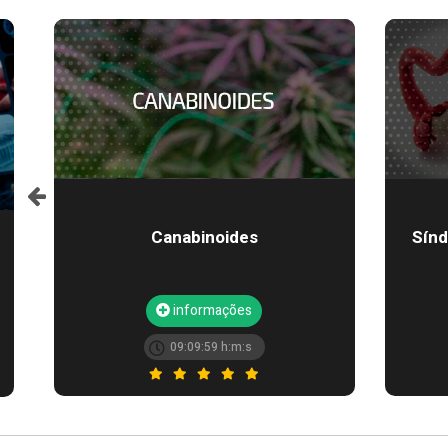
Login com Facebook
Canabinoides
Sínd
Seu e-mail
HenryClass
informações
informações
09:09:59 h:m:s
Esqueceu a senha?
Sua senha
Fechar
Acesse os cursos deste ministrante